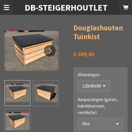
DB-STEIGERHOUTLET
Ga
direct
naar
de
Douglashouten
hoofdinhoud
Tuinkist
€ 599,00
Afmetingen
Aanpassingen (gaten,
kabeldoervoer,
ventilatie)