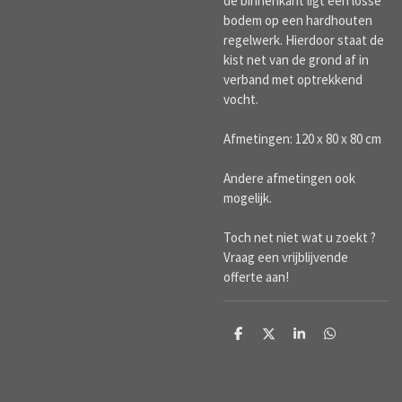
de binnenkant ligt een losse
bodem op een hardhouten
regelwerk. Hierdoor staat de
kist net van de grond af in
verband met optrekkend
vocht.
Afmetingen: 120 x 80 x 80 cm
Andere afmetingen ook
mogelijk.
Toch net niet wat u zoekt ?
Vraag een vrijblijvende
offerte aan!
D
D
S
D
e
e
h
e
l
e
a
l
e
l
r
e
n
e
n