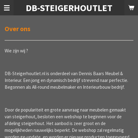
DB-STEIGERHOUTLET
Ga
direct
naar
de
Over ons
hoofdinhoud
Wie zijn wij ?
DB-Steigerhoutlet.nl is onderdeel van Dennis Baars Meubel &
Interieur. Een jong en dynamisch bedrijf strevend naar perfectie.
Begonnen als All-round meubelmaker en Interieurbouw bedrijf.
Door de populariteit en grote aanvraag naar meubelen gemaakt
van steigerhout, besloten een webshop te beginnen voor de
afdeling steigerhout. Het aanbod is zeer groot en de
mogelijkheden nauwelijks beperkt. De webshop zal regelmatig
worden ge-update, en worden er nieuwe producten toegevoegd.