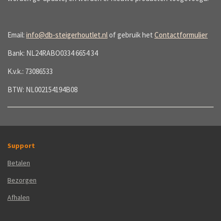
Email:
info@db-steigerhoutlet.nl
of gebruik het
Contactformulier
Bank: NL24RABO0334 6654 34
K.v.k.: 73086533
BTW: NL002154194B08
Support
Betalen
Bezorgen
Afhalen